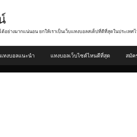
์
้อย่างมากแน่นอน ยกให้เราเป็นเว็บแทงบอลสเต็ปที่ดีที่สุดในประเทศ
บแทงบอลแนะนำ
แทงบอลเว็บไซต์ไหนดีที่สุด
สมัค