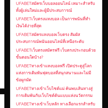
UFABETสมัครเว็บบอลออนไลน์ เหมาะสำหรับ
ทั้งผู้เล่นใหม่และผู้มีประสบการณ์
UFABETเว็บตรงแทงบอล เป็นการพนันที่ทำ
เงินได้ง่ายที่สุด
UFABETสมัครแทงบอลเว็บตรง สัมผัส
ประสบการณ์พนันออนไลน์ที่เหนือระดับ
UFABETเว็บตรงสมัครฟรี เว็บตรงประกอบด้วย
ขั้นตอนใดบ้าง?
UFABETทางเข้าแทงบอลฟรี เปิดประตูสู่โลก
แห่งการเดิมพันฟุตบอลที่สนุกสนานและไม่มี
ข้อผูกมัด
UFABETทางเข้าเว็บไซต์แม่ ค้นพบเส้นทางสู่
การเดิมพันกับเว็บไซต์ต้นแบบแห่งนวัตกรรม
UFABETทางเข้าเว็บหลัก ทางเลือกแรกสำหรับ