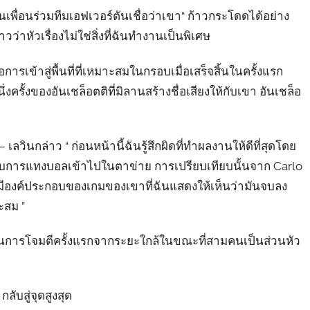
เพื่อนร่วมทีมเอฟเวอร์ตันเชื่อว่าเขา“ ก้าวกระโดดได้อย่าง
ว่าหัวเรื่องไม่ใช่สิ่งที่ฉันทำงานเป็นพิเศษ
อการเข้าสู่พื้นที่ที่เหมาะสมในกรอบเมื่อเสร็จสิ้นในครั้งแรก
่งครั้งของอันเชล็อตติที่มิลานสร้างชื่อเสียงให้กับเขา อันเชล็อ
เลวินกล่าว “ ก่อนหน้านี้ฉันรู้สึกผิดที่ทำผลงานให้ดีที่สุดโดย
กับการแทงบอลเข้าไปในตาข่าย การเปรียบเทียบนั้นจาก Carlo
มีองค์ประกอบของเกมของเขาที่ฉันแสดงให้เห็นว่ามันจบลง
ะสม ”
เป็นการโจมตีครั้งแรกจากระยะใกล้ในขณะที่สามคนเป็นส่วนหัว
ลับสู่จุดสูงสุด