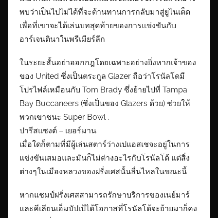
พบว่าเป็นไปไม่ได้ที่จะต้านทานการกลับมาสู่ยูไนเต็ด
เพื่อที่เขาจะได้เล่นบทสุดท้ายของการแข่งขันกับ
อาร์เจนตินาในพรีเมียร์ลีก
ในระยะสั้นอย่าออกกฎโดยเฉพาะอย่างยิ่งหากเจ้าของ
ของ United ซึ่งเป็นตระกูล Glazer ถือว่าโรนัลโดมี
โปรไฟล์เหมือนกับ Tom Brady ซึ่งย้ายไปที่ Tampa
Bay Buccaneers (ซึ่งเป็นของ Glazers ด้วย) ช่วยให้
พวกเขาชนะ Super Bowl .
ปารีสแซงต์ – เยอร์มาน
เมื่อใดก็ตามที่มีผู้เล่นสตาร์ว่างเปแอสเชจะอยู่ในการ
แข่งขันเสมอและมันก็ไม่ต่างอะไรกับโรนัลโด้ แต่สิ่ง
ต่างๆในเมืองหลวงของฝรั่งเศสนั้นลื่นไหลในขณะนี้
หากแชมป์ฝรั่งเศสสามารถรักษาบริการของเนย์มาร์
และคีเลียนเอ็มบัปเป้ได้โอกาสที่โรนัลโด้จะย้ายมาก็คง