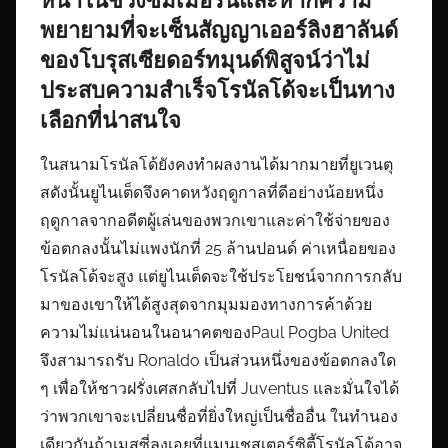
พยายามที่จะเซ็นสัญญาเออร์ลิงฮาลันด์
ของโบรุสเซียดอร์ทมุนด์พิสูจน์ว่าไม่
ประสบความสำเร็จโรนัลโด้จะเป็นทาง
เลือกที่น่าสนใจ
ในสนามโรนัลโด้ยังคงทำผลงานได้มากมายที่ยูเวนตุ
สดังนั้นยูไนเต็ดจึงคาดหวังฤดูกาลที่ดีอย่างน้อยหนึ่ง
ฤดูกาลจากอดีตผู้เล่นของพวกเขาและค่าใช้จ่ายของ
ข้อตกลงนั้นไม่แพงนักที่ 25 ล้านปอนด์ ค่าเหนื่อยของ
โรนัลโด้จะสูง แต่ยูไนเต็ดจะใช้ประโยชน์จากการกลับ
มาของเขาให้ได้สูงสุดจากมุมมองทางการค้าด้วย
ความไม่แน่นอนในอนาคตของPaul Pogba United
จึงสามารถรับ Ronaldo เป็นส่วนหนึ่งของข้อตกลงใด
ๆ เพื่อให้ชาวฝรั่งเศสกลับไปที่ Juventus และมั่นใจได้
ว่าพวกเขาจะเปลี่ยนชื่อที่ยิ่งใหญ่เป็นชื่ออื่น ในทำนอง
เดียวกันถ้าเมสซี่ลงเอยที่แมนเชสเตอร์ซิตี้โรนัลโด้อาจ