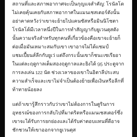
สถานที่และสภาพอากาศจะเป็นกุญแจสำคัญ: โรนัลโด
ไม่เคยคุ้นเคยกับสภาพอากาศในแมนเชสเตอร์ดังนั้น
อย่าคาดหวังว่าเขาจะย้ายไปแคนซัสหรือมินนิโซตา
โรนัลโด้มีเวลาหนึ่งปีในการทำสัญญากับยูเวนตุสดัง
นั้นความจริงสำหรับทุกคนที่เกี่ยวข้องคือเขาจะย้ายก็
ต่อเมื่อมันเหมาะสมกับเขา เขาอาจไม่ได้แชมป์
แชมเปี้ยนส์ลีกกับยูเว่ แต่ถึงกระนั้นเขาก็ชนะเซเรียอา
ในแต่ละฤดูกาลเต็มสองฤดูกาลและยิงได้ 95 ประตูจาก
การลงเล่น 122 นัด ช่วงเวลาของเขาในอิตาลีประสบ
ความสำเร็จและเขาไม่จำเป็นต้องย้ายเพื่อเงินหรือลีกที่
ท้าทายน้อยลง
แต่ถ้าเขารู้สึกราวกับว่าเขาไม่ต้องการในตูรินการ
อุทธรณ์ของการกลับไปที่มาดริดหรือแมนเชสเตอร์ซึ่ง
เขาจะได้รับการยกย่องและได้รับค่าตอบแทนที่ดีอาจ
ชักชวนให้เขาออกจากยูเวนตุส