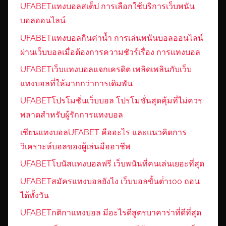
UFABETแทงบอลสเต็ป การเลือกใช้บริการเว็บพนัน
บอลออนไลน์
UFABETแทงบอลกินค่าน้ำ การเล่นพนันบอลออนไลน์
ผ่านเว็บบอลเมื่อต้องการความชัวร์เรื่อง การแทงบอล
UFABETเว็บแทงบอลแจกเครดิต เพลิดเพลินกับเว็บ
แทงบอลที่ให้มากกว่าการเดิมพัน
UFABETโปรโมชั่นเว็บบอล โปรโมชั่นสุดคุ้มที่ไม่ควร
พลาดสำหรับผู้รักการแทงบอล
เซียนแทงบอลUFABET คืออะไร และแนวคิดการ
วิเคราะห์บอลของผู้เล่นมืออาชีพ
UFABETโบนัสแทงบอลฟรี เว็บพนันที่คนเล่นเยอะที่สุด
UFABETสมัครแทงบอลยังไง เว็บบอลขั้นต่ํา100 ถอน
ได้ทั้งวัน
UFABETกติกาแทงบอล มีอะไรดีสูตรบาคาร่าที่ดีที่สุด