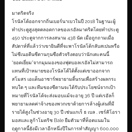
มาดริดจริง
โรนัลโด้ออกจากถิ่นเบอร์นาเบวในปี 2018 ในฐานะผู้
ทำประตูสูงสุดตลอดกาลของเรอัลมาดริดโดยทำประตู
450 ประตูจากการลงสนาม 438 นัด เมื่อถูกถามเมื่อ
สัปดาห์ที่แล้วว่าเขายินดีที่จะพาโรนัลโด้กลับสเปนหรือ
ไม่ซีเนอดีนซีดานกุนซือตัวจริงตอบว่านักเตะคนนี้
“ยอดเยี่ยม”จากมุมมองของฟุตบอลเรอัลไม่สามารถ
แทนที่เป้าหมายของโรนัลโด้ได้ตั้งแต่เขาออกจาก
สโมสร เอแด็นอาซาร์พยายามดิ้นรนเพื่อสร้างผลกระ
ทบใด ๆ และทีมของซีดานจะได้รับประโยชน์จากเป้า
หมายที่โรนัลโด้จะส่งมอบแม้จะอายุ 36 ปี แต่เรอัลก็
พยายามลดค่าจ้างของพวกเขาด้วยการล้างผู้เล่นที่มี
รายได้สูงในช่วงอายุ 30 ปี เช่นแกเร็ ธ เบล , เซร์คิโอรา
มอสและลูก้าโมดริช Bale ยืมตัวมาที่ท็อตแนมใน
ฤดูกาลนี้ยังมีเวลาอีกหนึ่งปีในการทำสัญญา 600,000