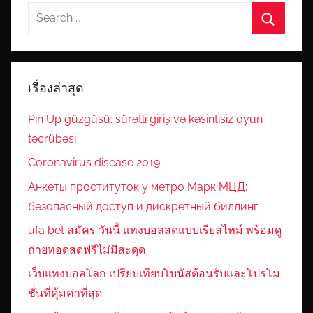
Search
for:
Search
เรื่องล่าสุด
Pin Up güzgüsü: sürətli giriş və kəsintisiz oyun
təcrübəsi
Coronavirus disease 2019
Анкеты проституток у метро Марк МЦД:
безопасный доступ и дискретный биллинг
ufa bet สมัคร วันนี้ แทงบอลสดแบบเรียลไทม์ พร้อมดู
ถ่ายทอดสดฟรีไม่มีสะดุด
เว็บแทงบอลโลก เปรียบเทียบโบนัสต้อนรับและโปรโม
ชั่นที่คุ้มค่าที่สุด