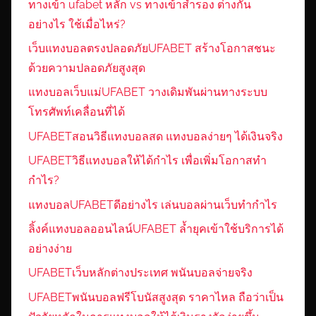
ทางเข้า ufabet หลัก vs ทางเข้าสำรอง ต่างกัน
อย่างไร ใช้เมื่อไหร่?
เว็บแทงบอลตรงปลอดภัยUFABET สร้างโอกาสชนะ
ด้วยความปลอดภัยสูงสุด
แทงบอลเว็บแม่UFABET วางเดิมพันผ่านทางระบบ
โทรศัพท์เคลื่อนที่ได้
UFABETสอนวิธีแทงบอลสด แทงบอลง่ายๆ ได้เงินจริง
UFABETวิธีแทงบอลให้ได้กำไร เพื่อเพิ่มโอกาสทำ
กำไร?
แทงบอลUFABETดีอย่างไร เล่นบอลผ่านเว็บทำกำไร
ลิ้งค์แทงบอลออนไลน์UFABET ล้ำยุคเข้าใช้บริการได้
อย่างง่าย
UFABETเว็บหลักต่างประเทศ พนันบอลจ่ายจริง
UFABETพนันบอลฟรีโบนัสสูงสุด ราคาไหล ถือว่าเป็น