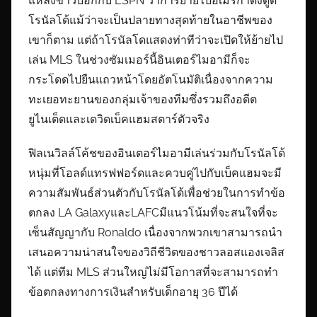
แหล่งข่าวบอกกับ ESPN ว่าการย้ายไปอเมริกาดึงดูด
โรนัลโด้แม้ว่าจะเป็นปลายทางสุดท้ายในอาชีพของ
เขาก็ตาม แต่ถ้าโรนัลโดแสดงท่าทีว่าจะเปิดให้ย้ายไป
เล่น MLS ในช่วงซัมเมอร์นี้อินเตอร์ไมอามีก็จะ
กระโดดไปยืนแถวหน้าโดยอัตโนมัติเนื่องจากความ
ทะเยอทะยานของกลุ่มเจ้าของทีมซึ่งรวมถึงอดีต
ยูไนเต็ดและเดวิดเบ็คแฮมสตาร์ตัวจริง
ฟิลเนวิลล์โค้ชของอินเตอร์ไมอามีเล่นร่วมกับโรนัลโด้
หนุ่มที่โอลด์แทรฟฟอร์ดและควบคู่ไปกับเบ็คแฮมจะมี
ความสัมพันธ์ส่วนตัวกับโรนัลโด้เพื่อช่วยในการทำข้อ
ตกลง LA GalaxyและLAFCมีแนวโน้มที่จะสนใจที่จะ
เซ็นสัญญากับ Ronaldo เนื่องจากพวกเขาสามารถนำ
เสนอความน่าสนใจของวิถีชีวิตของชาวลอสแองเจลิส
ได้ แต่ทีม MLS ส่วนใหญ่ไม่มีโอกาสที่จะสามารถทำ
ข้อตกลงทางการเงินสำหรับเด็กอายุ 36 ปีได้