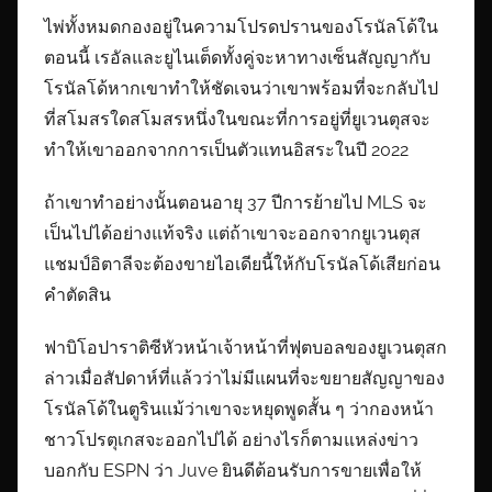
ไพ่ทั้งหมดกองอยู่ในความโปรดปรานของโรนัลโด้ใน
ตอนนี้ เรอัลและยูไนเต็ดทั้งคู่จะหาทางเซ็นสัญญากับ
โรนัลโด้หากเขาทำให้ชัดเจนว่าเขาพร้อมที่จะกลับไป
ที่สโมสรใดสโมสรหนึ่งในขณะที่การอยู่ที่ยูเวนตุสจะ
ทำให้เขาออกจากการเป็นตัวแทนอิสระในปี 2022
ถ้าเขาทำอย่างนั้นตอนอายุ 37 ปีการย้ายไป MLS จะ
เป็นไปได้อย่างแท้จริง แต่ถ้าเขาจะออกจากยูเวนตุส
แชมป์อิตาลีจะต้องขายไอเดียนี้ให้กับโรนัลโด้เสียก่อน
คำตัดสิน
ฟาบิโอปาราติซีหัวหน้าเจ้าหน้าที่ฟุตบอลของยูเวนตุสก
ล่าวเมื่อสัปดาห์ที่แล้วว่าไม่มีแผนที่จะขยายสัญญาของ
โรนัลโด้ในตูรินแม้ว่าเขาจะหยุดพูดสั้น ๆ ว่ากองหน้า
ชาวโปรตุเกสจะออกไปได้ อย่างไรก็ตามแหล่งข่าว
บอกกับ ESPN ว่า Juve ยินดีต้อนรับการขายเพื่อให้