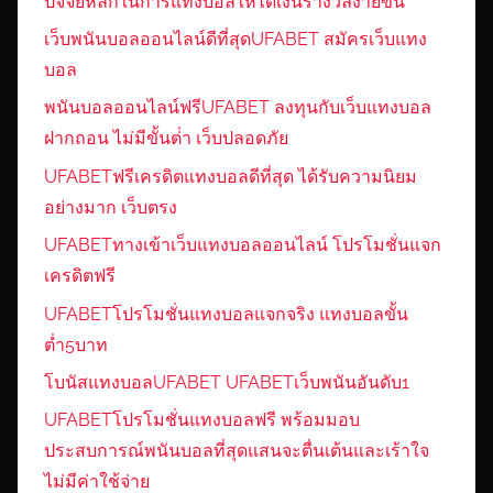
ปัจจัยหลักในการแทงบอลให้ได้เงินรางวัลง่ายขึ้น
เว็บพนันบอลออนไลน์ดีที่สุดUFABET สมัครเว็บแทง
บอล
พนันบอลออนไลน์ฟรีUFABET ลงทุนกับเว็บแทงบอล
ฝากถอน ไม่มีขั้นต่ํา เว็บปลอดภัย
UFABETฟรีเครดิตแทงบอลดีที่สุด ได้รับความนิยม
อย่างมาก เว็บตรง
UFABETทางเข้าเว็บแทงบอลออนไลน์ โปรโมชั่นแจก
เครดิตฟรี
UFABETโปรโมชั่นแทงบอลแจกจริง แทงบอลขั้น
ต่ำ5บาท
โบนัสแทงบอลUFABET UFABETเว็บพนันอันดับ1
UFABETโปรโมชั่นแทงบอลฟรี พร้อมมอบ
ประสบการณ์พนันบอลที่สุดแสนจะตื่นเต้นและเร้าใจ
ไม่มีค่าใช้จ่าย