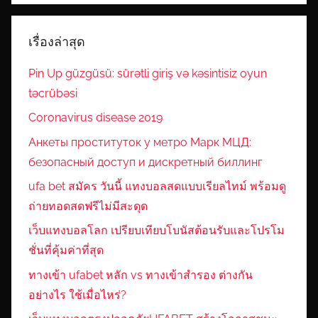
เรื่องล่าสุด
Pin Up güzgüsü: sürətli giriş və kəsintisiz oyun
təcrübəsi
Coronavirus disease 2019
Анкеты проституток у метро Марк МЦД:
безопасный доступ и дискретный биллинг
ufa bet สมัคร วันนี้ แทงบอลสดแบบเรียลไทม์ พร้อมดู
ถ่ายทอดสดฟรีไม่มีสะดุด
เว็บแทงบอลโลก เปรียบเทียบโบนัสต้อนรับและโปรโม
ชั่นที่คุ้มค่าที่สุด
ทางเข้า ufabet หลัก vs ทางเข้าสำรอง ต่างกัน
อย่างไร ใช้เมื่อไหร่?