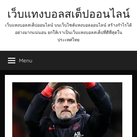
Skip
เว็บแทงบอลสเต็ปออนไลน์
to
content
เว็บแทงบอลสเต็ปออนไลน์ บนเว็บไซต์แทงบอลออนไลน์ สร้างกำไรได้
อย่างมากแน่นอน ยกให้เราเป็นเว็บแทงบอลสเต็ปที่ดีที่สุดใน
ประเทศไทย
Menu