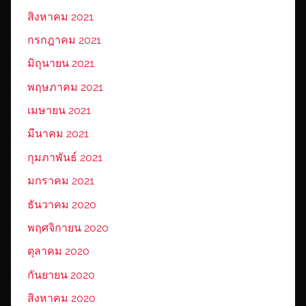
สิงหาคม 2021
กรกฎาคม 2021
มิถุนายน 2021
พฤษภาคม 2021
เมษายน 2021
มีนาคม 2021
กุมภาพันธ์ 2021
มกราคม 2021
ธันวาคม 2020
พฤศจิกายน 2020
ตุลาคม 2020
กันยายน 2020
สิงหาคม 2020