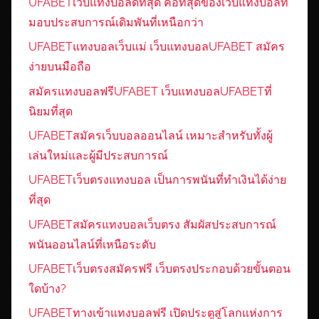
UFABETเว็บแทงบอลดีที่สุด คือที่สุดของเว็บแทงบอลที่
มอบประสบการณ์เดิมพันที่เหนือกว่า
UFABETแทงบอลเว็บแม่ เว็บแทงบอลUFABET สมัคร
ง่ายบนมือถือ
สมัครแทงบอลฟรีUFABET เว็บแทงบอลUFABETที่
นิยมที่สุด
UFABETสมัครเว็บบอลออนไลน์ เหมาะสำหรับทั้งผู้
เล่นใหม่และผู้มีประสบการณ์
UFABETเว็บตรงแทงบอล เป็นการพนันที่ทำเงินได้ง่าย
ที่สุด
UFABETสมัครแทงบอลเว็บตรง สัมผัสประสบการณ์
พนันออนไลน์ที่เหนือระดับ
UFABETเว็บตรงสมัครฟรี เว็บตรงประกอบด้วยขั้นตอน
ใดบ้าง?
UFABETทางเข้าแทงบอลฟรี เปิดประตูสู่โลกแห่งการ