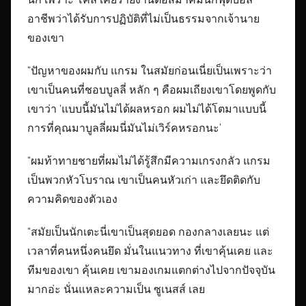
อาชีพว่าได้รับการปฏิบัติที่ไม่เป็นธรรมจากเจ้านาย
ของเขา
“ปัญหาของผมกับ แกรม ในสมัยก่อนเนี่ยเป็นเพราะว่า
เขาเป็นคนที่ชอบบูลลี่ หลัก ๆ คือผมเถียงเขาโดยพูดกับ
เขาว่า ‘แบบนี้มันไม่ได้ผลหรอก ผมไม่ได้โตมาแบบนี้
การที่คุณมาบูลลี่ผมนี่มันไม่เวิร์คหรอกนะ’
“ผมท้าทายชายที่ผมไม่ได้รู้สึกมีความเกรงกลัว แกรม
เป็นพวกหัวโบราณ เขาเป็นคนหัวเก่า และยึดติดกับ
ความคิดของตัวเอง
“สมัยเป็นนักเตะนี่เขาเป็นสุดยอด กองกลางเลยนะ แต่
เวลาที่คนหนึ่งคนยึด มั่นในแนวทาง ที่เขาคุ้นเคย และ
ทีมของเขา คุ้นเคย เขามองเกมแตกต่างไปจากปัจจุบัน
มากอ่ะ นั่นแหละความเป็น ซูเนสส์ เลย