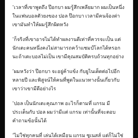
“เวลาที่เขาพูดถึง ป๊อกบา ผมรู้สึกเพลียมาก ผมเป็นหนึ่ง
ในแฟนบอลตัวยงของ ปอล ป๊อกบา เวลามีคนจ้องด่า
เขามันทำให้ผมรู้สึกผิดหวัง
“ก็จริงที่เขาอาจไม่ได้ทำผลงานดีเท่าที่ควรจะเป็น แต่
นักเตะคนหนึ่งคงไม่สามารถคว้าแชมป์โลกได้หรอก
นะถ้าเตะบอลไม่เป็น เขามีคุณสมบัติครบถ้วนทุกอย่าง
“ผมหวังว่า ป๊อกบา จะอยู่ค้าแข้ง กับยูไนเต็ดต่อไปอีก
หลายปี และพิสูจน์ให้คนที่พูดในแนวทางนั้นเกี่ยวกับ
เขาว่าเขามีดีอย่างไร
“ปอล เป็นนักเตะคุณภาพ อะไรก็ตามที่ แกรม มี
ประเด็นกับ ปอล ผมว่ามีแต่ แกรม เท่านั้นที่จะตอบ
คำถามข้อนั้นได้
“ไม่ใช่ทุกคนที่ เล่นได้เหมือน แกรม ซูเนสส์ แต่ก็ไม่ใช่