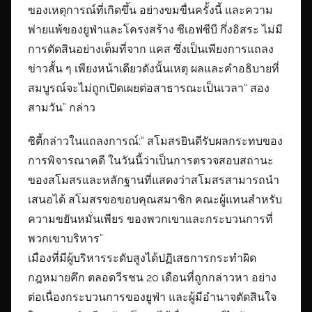
ของเหตุการณ์ที่เกิดขึ้น อย่างขมขื่นครั้งนี้ และความ
พ่ายแพ้ของยูฟ่าและโครงสร้าง ซีเอฟซีบี กึ่งอิสระ ไม่มี
การตัดสินอย่างเต็มที่จาก แคส ซึ่งเป็นเพียงการแถลง
ข่าวสั้น ๆ เพียงหน้าเดียวดังนั้นเหตุ ผลและคำอธิบายที่
สมบูรณ์จะไม่ถูกเปิดเผยต่อสาธารณะเป็นเวลา“ สอง
สามวัน” กล่าว
ซิตี้กล่าวในแถลงการณ์:“ สโมสรยินดีรับผลกระทบของ
การพิจารณาคดี ในวันนี้ว่าเป็นการตรวจสอบสถานะ
ของสโมสรและหลักฐานที่แสดงว่าสโมสรสามารถนำ
เสนอได้ สโมสรขอขอบคุณสมาชิก คณะผู้แทนสำหรับ
ความขยันหมั่นเพียร ของพวกเขาและกระบวนการที่
พวกเขาบริหาร”
เมืองที่มีผู้บริหารระดับสูงได้ปฏิเสธการกระทำผิด
กฎหมายคึก ตลอดวีรชน 20 เดือนที่ถูกกล่าวหา อย่าง
ต่อเนื่องกระบวนการของยูฟ่า และผู้มีอำนาจตัดสินใจ