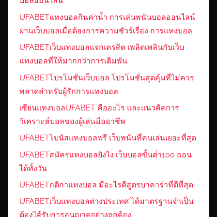
บอลออนไลน์
UFABETแทงบอลกินค่าน้ำ การเล่นพนันบอลออนไลน์
ผ่านเว็บบอลเมื่อต้องการความชัวร์เรื่อง การแทงบอล
UFABETเว็บแทงบอลแจกเครดิต เพลิดเพลินกับเว็บ
แทงบอลที่ให้มากกว่าการเดิมพัน
UFABETโปรโมชั่นเว็บบอล โปรโมชั่นสุดคุ้มที่ไม่ควร
พลาดสำหรับผู้รักการแทงบอล
เซียนแทงบอลUFABET คืออะไร และแนวคิดการ
วิเคราะห์บอลของผู้เล่นมืออาชีพ
UFABETโบนัสแทงบอลฟรี เว็บพนันที่คนเล่นเยอะที่สุด
UFABETสมัครแทงบอลยังไง เว็บบอลขั้นต่ํา100 ถอน
ได้ทั้งวัน
UFABETกติกาแทงบอล มีอะไรดีสูตรบาคาร่าที่ดีที่สุด
UFABETเว็บแทงบอลต่างประเทศ ได้มาตรฐานจำเป็น
ต้องได้รับการอนุญาตอย่างถูกต้อง