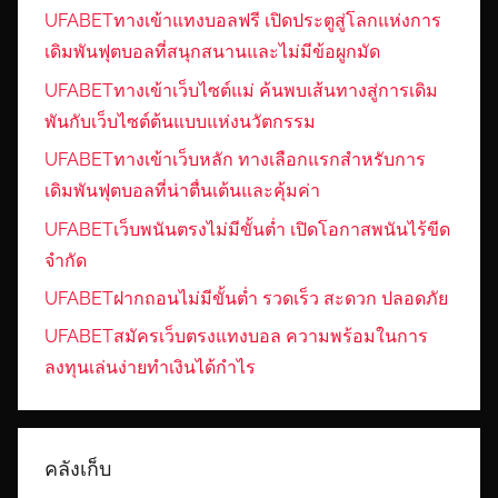
UFABETทางเข้าแทงบอลฟรี เปิดประตูสู่โลกแห่งการ
เดิมพันฟุตบอลที่สนุกสนานและไม่มีข้อผูกมัด
UFABETทางเข้าเว็บไซต์แม่ ค้นพบเส้นทางสู่การเดิม
พันกับเว็บไซต์ต้นแบบแห่งนวัตกรรม
UFABETทางเข้าเว็บหลัก ทางเลือกแรกสำหรับการ
เดิมพันฟุตบอลที่น่าตื่นเต้นและคุ้มค่า
UFABETเว็บพนันตรงไม่มีขั้นต่ำ เปิดโอกาสพนันไร้ขีด
จำกัด
UFABETฝากถอนไม่มีขั้นต่ำ รวดเร็ว สะดวก ปลอดภัย
UFABETสมัครเว็บตรงแทงบอล ความพร้อมในการ
ลงทุนเล่นง่ายทำเงินได้กำไร
คลังเก็บ