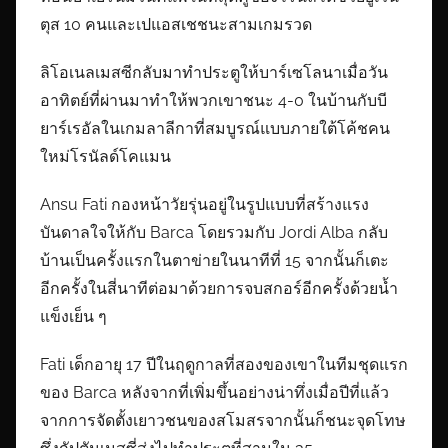
ตุส 10 คนและเปแอสเชชนะสามเกมรวด
ลิโอเนลเมสซีกลับมาทำประตูให้บาร์เซโลนาเมื่อวัน
อาทิตย์ที่ผ่านมาทำให้พวกเขาชนะ 4-0 ในบ้านกับบี
ยาร์เรอัลในเกมลาลีกาที่สมบูรณ์แบบภายใต้โค้ชคน
ใหม่โรนัลด์โคแมน
Ansu Fati กองหน้าวัยรุ่นอยู่ในรูปแบบที่สร้างแรง
บันดาลใจให้กับ Barca โดยรวมกับ Jordi Alba กลับ
บ้านเป็นครั้งแรกในตาข่ายในนาทีที่ 15 จากนั้นก็เตะ
อีกครั้งในสี่นาทีต่อมาด้วยการจบสกอร์อีกครั้งด้วยน้ำ
แข็งเย็น ๆ
Fati เด็กอายุ 17 ปีในฤดูกาลที่สองของเขาในทีมชุดแรก
ของ Barca หลังจากที่เพิ่มขึ้นอย่างน่าทึ่งเมื่อปีที่แล้ว
จากการจัดตั้งเยาวชนของสโมสรจากนั้นก็ชนะจุดโทษ