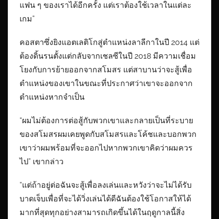
แฟน ๆ ของเราได้อีกครั้ง แต่เราต้องใช้เวลาในแต่ละ
เกม”
คอสตาซึ่งยิงแอตเลติโกสู่ตำแหน่งลาลีกาในปี 2014 แต่
ต้องดิ้นรนตั้งแต่กลับจากเชลซีในปี 2018 มีความเชื่อม
โยงกับการย้ายออกจากสโมสร แต่สาบานว่าจะสู้เพื่อ
ตำแหน่งของเขาในขณะที่ประกาศว่าเขาจะออกจาก
ตำแหน่งหากจำเป็น
“ผมไม่ต้องการต่อสู้กับพวกเขาและกลายเป็นที่ระบาย
ของสโมสรผมเคยพูดกับสโมสรและโค้ชและบอกพวก
เขาว่าผมพร้อมที่จะออกไปหากพวกเขาคิดว่าผมควร
ไป” เขากล่าว
“แต่ถ้าอยู่ต่อฉันจะสู้เพื่อลงเล่นและหวังว่าจะไม่ได้รับ
บาดเจ็บเพื่อที่จะได้วิ่งเล่นได้ดีฉันต้องใช้โอกาสให้ได้
มากที่สุดทุกอย่างสามารถเกิดขึ้นได้ในฤดูกาลนี้สิ่ง