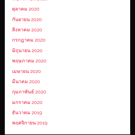
ตุลาคม 2020
กันยายน 2020
สิงหาคม 2020
กรกฎาคม 2020
มิถุนายน 2020
พฤษภาคม 2020
เมษายน 2020
มีนาคม 2020
กุมภาพันธ์ 2020
มกราคม 2020
ธันวาคม 2019
พฤศจิกายน 2019