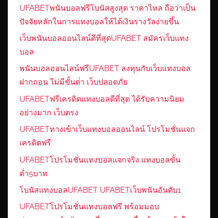
UFABETพนันบอลฟรีโบนัสสูงสุด ราคาไหล ถือว่าเป็น
ปัจจัยหลักในการแทงบอลให้ได้เงินรางวัลง่ายขึ้น
เว็บพนันบอลออนไลน์ดีที่สุดUFABET สมัครเว็บแทง
บอล
พนันบอลออนไลน์ฟรีUFABET ลงทุนกับเว็บแทงบอล
ฝากถอน ไม่มีขั้นต่ํา เว็บปลอดภัย
UFABETฟรีเครดิตแทงบอลดีที่สุด ได้รับความนิยม
อย่างมาก เว็บตรง
UFABETทางเข้าเว็บแทงบอลออนไลน์ โปรโมชั่นแจก
เครดิตฟรี
UFABETโปรโมชั่นแทงบอลแจกจริง แทงบอลขั้น
ต่ำ5บาท
โบนัสแทงบอลUFABET UFABETเว็บพนันอันดับ1
UFABETโปรโมชั่นแทงบอลฟรี พร้อมมอบ