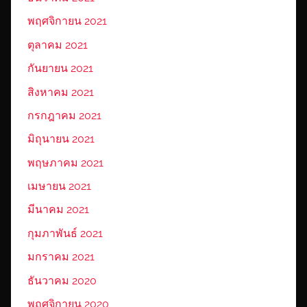
พฤศจิกายน 2021
ตุลาคม 2021
กันยายน 2021
สิงหาคม 2021
กรกฎาคม 2021
มิถุนายน 2021
พฤษภาคม 2021
เมษายน 2021
มีนาคม 2021
กุมภาพันธ์ 2021
มกราคม 2021
ธันวาคม 2020
พฤศจิกายน 2020