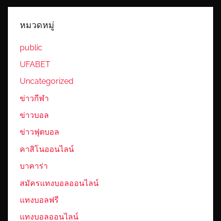
หมวดหมู่
public
UFABET
Uncategorized
ข่าวกีฬา
ข่าวบอล
ข่าวฟุตบอล
คาสิโนออนไลน์
บาคาร่า
สมัครแทงบอลออนไลน์
แทงบอลฟรี
แทงบอลออนไลน์