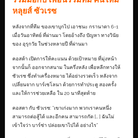
หลุยส์ ซัวเรซ
หลังจากที่ทีม ของเขาบุกไป เอาชนะ กรานาดา 6-1
เมื่อวันอาทิตย์ ที่ผ่านมา โดยอ้างถึง ปัญหา ทางวินัย
ของ อุรุกวัย ในช่วงหลายปี ที่ผ่านมา
คอสต้า เปิดการให้คะแนน ด้วยเป้าหมาย ที่มุ่งหน้า
จากนั้นก็ ออกจากสนาม ในครึ่งหลัง เพื่อหลีกทางให้
ซัวเรซ ซึ่งทำเครื่องหมาย ได้อย่างรวดเร็ว หลังจาก
เปลี่ยนจาก บาร์เซโลนา ด้วยการทำประตู สองครั้ง
และให้การช่วยเหลือ ใน 20 นาทีสุดท้าย
คอสตา กับ ซัวเรซ: “เขาเก่งมาก พวกเราคนหนึ่ง
สามารถต่อสู้ได้ และอีกคน สามารถกัด [… ] ฉันไม่
เข้าใจว่า บาร์ซ่า ปล่อยเขาไปได้ อย่างไร”