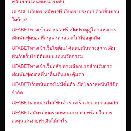
พนันออนไลน์ที่เหนือระดับ
UFABETเว็บตรงสมัครฟรี เว็บตรงประกอบด้วยขั้นตอน
ใดบ้าง?
UFABETทางเข้าแทงบอลฟรี เปิดประตูสู่โลกแห่งการ
เดิมพันฟุตบอลที่สนุกสนานและไม่มีข้อผูกมัด
UFABETทางเข้าเว็บไซต์แม่ ค้นพบเส้นทางสู่การเดิม
พันกับเว็บไซต์ต้นแบบแห่งนวัตกรรม
UFABETทางเข้าเว็บหลัก ทางเลือกแรกสำหรับการ
เดิมพันฟุตบอลที่น่าตื่นเต้นและคุ้มค่า
UFABETเว็บพนันตรงไม่มีขั้นต่ำ เปิดโอกาสพนันไร้ขีด
จำกัด
UFABETฝากถอนไม่มีขั้นต่ำ รวดเร็ว สะดวก ปลอดภัย
UFABETสมัครเว็บตรงแทงบอล ความพร้อมในการ
ลงทุนเล่นง่ายทำเงินได้กำไร