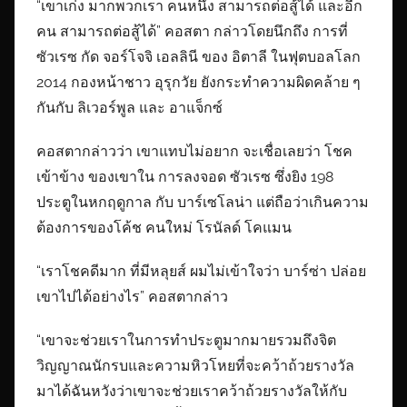
“เขาเก่ง มากพวกเรา คนหนึ่ง สามารถต่อสู้ได้ และอีก
คน สามารถต่อสู้ได้” คอสตา กล่าวโดยนึกถึง การที่
ซัวเรซ กัด จอร์โจจิ เอลลินี ของ อิตาลี ในฟุตบอลโลก
2014 กองหน้าชาว อุรุกวัย ยังกระทำความผิดคล้าย ๆ
กันกับ ลิเวอร์พูล และ อาแจ็กซ์
คอสตากล่าวว่า เขาแทบไม่อยาก จะเชื่อเลยว่า โชค
เข้าข้าง ของเขาใน การลงจอด ซัวเรซ ซึ่งยิง 198
ประตูในหกฤดูกาล กับ บาร์เซโลน่า แต่ถือว่าเกินความ
ต้องการของโค้ช คนใหม่ โรนัลด์ โคแมน
“เราโชคดีมาก ที่มีหลุยส์ ผมไม่เข้าใจว่า บาร์ซ่า ปล่อย
เขาไปได้อย่างไร” คอสตากล่าว
“เขาจะช่วยเราในการทำประตูมากมายรวมถึงจิต
วิญญาณนักรบและความหิวโหยที่จะคว้าถ้วยรางวัล
มาได้ฉันหวังว่าเขาจะช่วยเราคว้าถ้วยรางวัลให้กับ