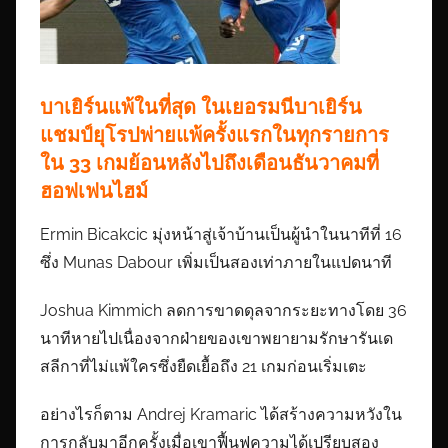
บาเยิร์นแพ้ในที่สุด ในเยอรมนีบาเยิร์น
แชมป์ยุโรปพ่ายแพ้ครั้งแรกในทุกรายการ
ใน 33 เกมย้อนหลังไปถึงเดือนธันวาคมที่
ฮอฟเฟนไฮม์
Ermin Bicakcic มุ่งหน้าสู่เจ้าบ้านเป็นผู้นำในนาทีที่ 16
ซึ่ง Munas Dabour เพิ่มเป็นสองเท่าภายในแปดนาที
Joshua Kimmich ลดการขาดดุลจากระยะทางโดย 36
นาทีหายไปเนื่องจากฝ่ายของเขาพยายามรักษารันเด
สลีกาที่ไม่แพ้ใครซึ่งยืดเยื้อถึง 21 เกมก่อนเริ่มเตะ
อย่างไรก็ตาม Andrej Kramaric ได้สร้างความหวังใน
การกลับมาอีกครั้งเมื่อเขาฟื้นฟูความได้เปรียบสอง