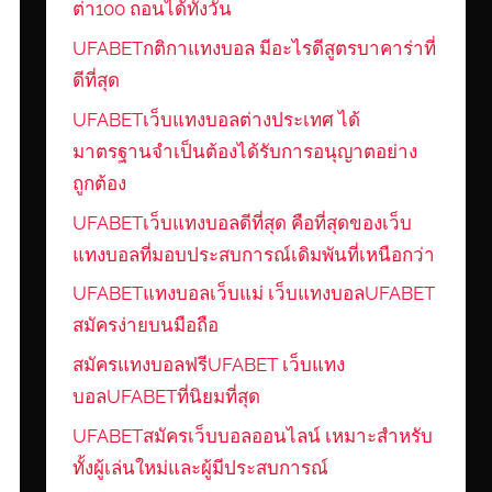
ต่ํา100 ถอนได้ทั้งวัน
UFABETกติกาแทงบอล มีอะไรดีสูตรบาคาร่าที่
ดีที่สุด
UFABETเว็บแทงบอลต่างประเทศ ได้
มาตรฐานจำเป็นต้องได้รับการอนุญาตอย่าง
ถูกต้อง
UFABETเว็บแทงบอลดีที่สุด คือที่สุดของเว็บ
แทงบอลที่มอบประสบการณ์เดิมพันที่เหนือกว่า
UFABETแทงบอลเว็บแม่ เว็บแทงบอลUFABET
สมัครง่ายบนมือถือ
สมัครแทงบอลฟรีUFABET เว็บแทง
บอลUFABETที่นิยมที่สุด
UFABETสมัครเว็บบอลออนไลน์ เหมาะสำหรับ
ทั้งผู้เล่นใหม่และผู้มีประสบการณ์