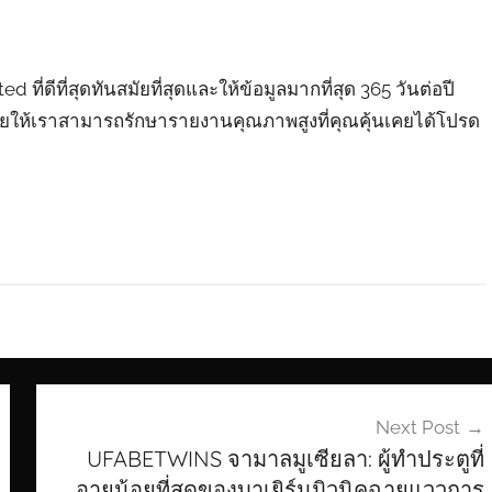
ดีที่สุดทันสมัยที่สุดและให้ข้อมูลมากที่สุด 365 วันต่อปี
ช่วยให้เราสามารถรักษารายงานคุณภาพสูงที่คุณคุ้นเคยได้โปรด
Next Post
UFABETWINS จามาลมูเซียลา: ผู้ทำประตูที่
อายุน้อยที่สุดของบาเยิร์นมิวนิคฉายแววการ