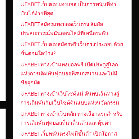
UFABETเว็บตรงแทงบอล เป็นการพนันที่ทำ
เงินได้ง่ายที่สุด
UFABETสมัครแทงบอลเว็บตรง สัมผัส
ประสบการณ์พนันออนไลน์ที่เหนือระดับ
UFABETเว็บตรงสมัครฟรี เว็บตรงประกอบด้วย
ขั้นตอนใดบ้าง?
UFABETทางเข้าแทงบอลฟรี เปิดประตูสู่โลก
แห่งการเดิมพันฟุตบอลที่สนุกสนานและไม่มี
ข้อผูกมัด
UFABETทางเข้าเว็บไซต์แม่ ค้นพบเส้นทางสู่
การเดิมพันกับเว็บไซต์ต้นแบบแห่งนวัตกรรม
UFABETทางเข้าเว็บหลัก ทางเลือกแรกสำหรับ
การเดิมพันฟุตบอลที่น่าตื่นเต้นและคุ้มค่า
UFABETเว็บพนันตรงไม่มีขั้นต่ำ เปิดโอกาส