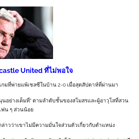
stle United ที่ไม่พอใจ
ที่พ่ายแพ้เชลซีในบ้าน 2-0 เมื่อสุดสัปดาห์ที่ผ่านมา
ุนอย่างเต็มที่” ตามลำดับชั้นของสโมสรและผู้อาวุโสที่สวน
ฟน ๆ ส่วนน้อย
คกล่าวว่าเขาไม่มีความมั่นใจส่วนตัวเกี่ยวกับตำแหน่ง