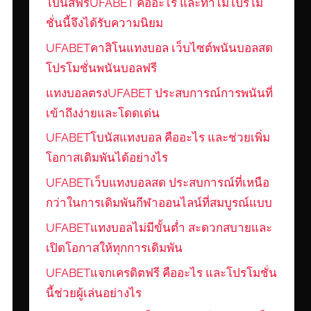
โบนัสฟรีUFABET คืออะไร และทำไมโปรโม
ชั่นนี้จึงได้รับความนิยม
UFABETคาสิโนแทงบอล เว็บไซต์พนันบอลสด
โปรโมชั่นพนันบอลฟรี
แทงบอลตรงUFABET ประสบการณ์การพนันที่
เข้าถึงง่ายและโดดเด่น
UFABETโบนัสแทงบอล คืออะไร และช่วยเพิ่ม
โอกาสเดิมพันได้อย่างไร
UFABETเว็บแทงบอลสด ประสบการณ์ที่เหนือ
กว่าในการเดิมพันกีฬาออนไลน์ที่สมบูรณ์แบบ
UFABETแทงบอลไม่มีขั้นต่ำ สะดวกสบายและ
เปิดโอกาสให้ทุกการเดิมพัน
UFABETแจกเครดิตฟรี คืออะไร และโปรโมชั่น
นี้ช่วยผู้เล่นอย่างไร