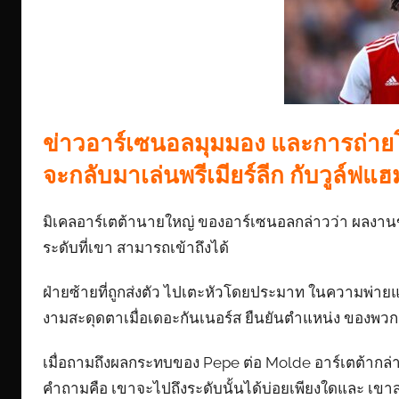
ข่าวอาร์เซนอลมุมมอง และการถ่ายโอ
จะกลับมาเล่นพรีเมียร์ลีก กับวูล์ฟแฮ
มิเคลอาร์เตต้านายใหญ่ ของอาร์เซนอลกล่าวว่า ผลงานข
ระดับที่เขา สามารถเข้าถึงได้
ฝ่ายซ้ายที่ถูกส่งตัว ไปเตะหัวโดยประมาท ในความพ่ายแพ้ 
งามสะดุดตาเมื่อเดอะกันเนอร์ส ยืนยันตำแหน่ง ของพวก
เมื่อถามถึงผลกระทบของ Pepe ต่อ Molde อาร์เตต้ากล่าวว
คำถามคือ เขาจะไปถึงระดับนั้นได้บ่อยเพียงใดและ เขาส