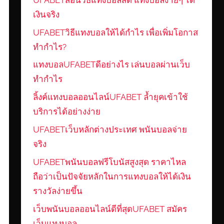
เงินจริง
UFABETวิธีแทงบอลให้ได้กำไร เพื่อเพิ่มโอกาส
ทำกำไร?
แทงบอลUFABETดีอย่างไร เล่นบอลผ่านเว็บ
ทำกำไร
ลิ้งค์แทงบอลออนไลน์UFABET ล้ำยุคเข้าใช้
บริการได้อย่างง่าย
UFABETเว็บหลักต่างประเทศ พนันบอลจ่าย
จริง
UFABETพนันบอลฟรีโบนัสสูงสุด ราคาไหล
ถือว่าเป็นปัจจัยหลักในการแทงบอลให้ได้เงิน
รางวัลง่ายขึ้น
เว็บพนันบอลออนไลน์ดีที่สุดUFABET สมัคร
เว็บแทงบอล