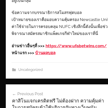
อยู่เป็นกลุ่ม ”
ข้อความจากบรรณาธิการสโมสรฟุตบอล
เป้าหมายของเราคือมอบความคุ้มครอง Newcastle United ที่
ค่าใช้จ่ายในการครอบคลุม NUFC เชิงลึกนี้ดังนั้นเพื่อ
พิจารณาสมัครสมาชิกแพ็คเกจกีฬาใหม่ของเราที่นี่
อ่านข่าวอื่นๆที่ >>>
https://www.ufabetwins.com/
หน้าแรก >>>
บ้านผลบอล
Uncategorized
เมนู
Previous Post
นำทาง
คาสิโนแจกเครดิตฟรี ไม่ต้องฝาก ความคุ้มค่า
เรื่อง
ในการสมัครเข้าใช้บริการกับทางเว็บพนัน