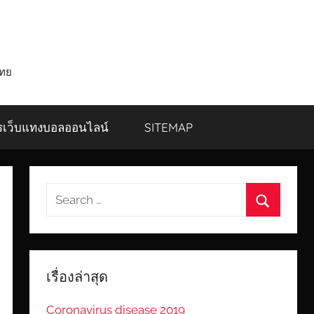
ไทย
รเว็บแทงบอลออนไลน์
SITEMAP
Search
for:
Search
เรื่องล่าสุด
Coronavirus disease 2019