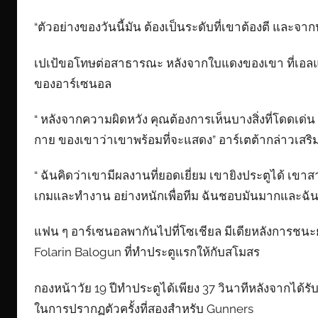
“ตัวอย่างของวันนี้มัน ต้องเป็นระดับที่เขาต้องตี และจา
เปเป้ขอโทษต่อสาธารณะ หลังจากใบแดงของเขา ที่เอลแ
ของอาร์เซนอล
“ หลังจากความผิดหวัง คุณต้องการเห็นบางสิ่งที่โดดเด่
กาย ของเขาว่าเขาพร้อมที่จะแสดง” อาร์เตต้ากล่าวเสริ
“ ฉันคิดว่าเขามีผลงานที่ยอดเยี่ยม เขายิงประตูได้ เขาสา
เกมและทำงาน อย่างหนักเพื่อทีม ฉันชอบมันมากและฉันก็
แฟน ๆ อาร์เซนอลพากันไปที่โซเชียล มีเดียหลังการชนะย
Folarin Balogun ที่ทำประตูแรกให้กับสโมสร
กองหน้าวัย 19 ปีทำประตูได้เพียง 37 วินาทีหลังจากได้
ในการปรากฏตัวครั้งที่สองสำหรับ Gunners