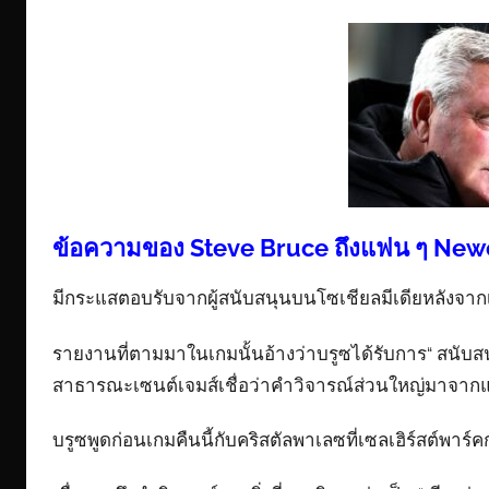
ข้อความของ Steve Bruce ถึงแฟน ๆ Newca
มีกระแสตอบรับจากผู้สนับสนุนบนโซเชียลมีเดียหลังจากเกม
รายงานที่ตามมาในเกมนั้นอ้างว่าบรูซได้รับการ“ สนับสน
สาธารณะเซนต์เจมส์เชื่อว่าคำวิจารณ์ส่วนใหญ่มาจากแ
บรูซพูดก่อนเกมคืนนี้กับคริสตัลพาเลซที่เซลเฮิร์สต์พาร์