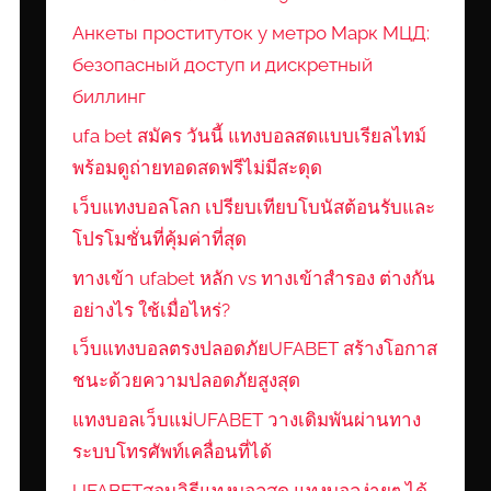
Анкеты проституток у метро Марк МЦД:
безопасный доступ и дискретный
биллинг
ufa bet สมัคร วันนี้ แทงบอลสดแบบเรียลไทม์
พร้อมดูถ่ายทอดสดฟรีไม่มีสะดุด
เว็บแทงบอลโลก เปรียบเทียบโบนัสต้อนรับและ
โปรโมชั่นที่คุ้มค่าที่สุด
ทางเข้า ufabet หลัก vs ทางเข้าสำรอง ต่างกัน
อย่างไร ใช้เมื่อไหร่?
เว็บแทงบอลตรงปลอดภัยUFABET สร้างโอกาส
ชนะด้วยความปลอดภัยสูงสุด
แทงบอลเว็บแม่UFABET วางเดิมพันผ่านทาง
ระบบโทรศัพท์เคลื่อนที่ได้
UFABETสอนวิธีแทงบอลสด แทงบอลง่ายๆ ได้