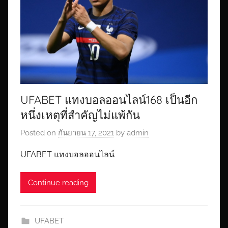
UFABET แทงบอลออนไลน์168 เป็นอีก
หนึ่งเหตุที่สำคัญไม่แพ้กัน
Posted on
กันยายน 17, 2021
by
admin
UFABET แทงบอลออนไลน์
Continue reading
UFABET