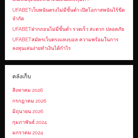
UFABETเว็บพนันตรงไม่มีขั้นต่ำ เปิดโอกาสพนันไร้ขีด
จำกัด
UFABETฝากถอนไม่มีขั้นต่ำ รวดเร็ว สะดวก ปลอดภัย
UFABETสมัครเว็บตรงแทงบอล ความพร้อมในการ
ลงทุนเล่นง่ายทำเงินได้กำไร
คลังเก็บ
สิงหาคม 2026
กรกฎาคม 2026
มิถุนายน 2026
กุมภาพันธ์ 2024
มกราคม 2024