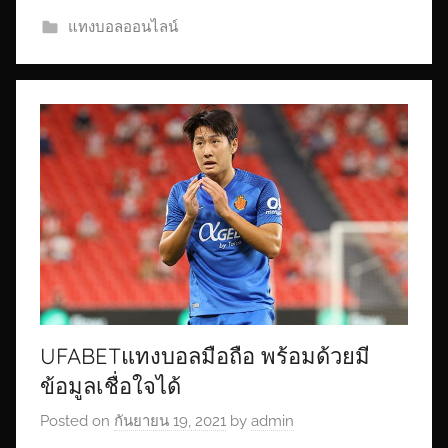
แทงบอลออนไลน์
UFABETแทงบอลมือถือ พร้อมด้วยมี
ข้อมูลเชื่อใจได้
Posted on
กันยายน 19, 2021
by
admin