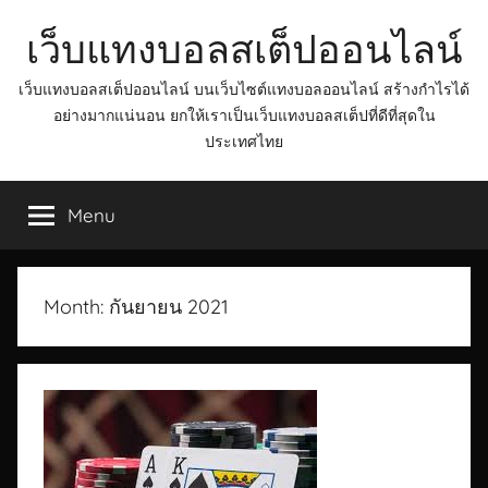
Skip
เว็บแทงบอลสเต็ปออนไลน์
to
content
เว็บแทงบอลสเต็ปออนไลน์ บนเว็บไซต์แทงบอลออนไลน์ สร้างกำไรได้
อย่างมากแน่นอน ยกให้เราเป็นเว็บแทงบอลสเต็ปที่ดีที่สุดใน
ประเทศไทย
Menu
Month:
กันยายน 2021