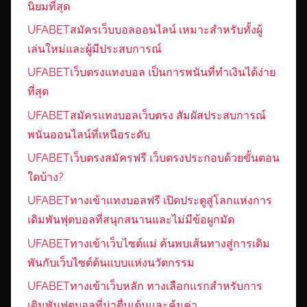
นิยมที่สุด
UFABETสมัครเว็บบอลออนไลน์ เหมาะสำหรับทั้งผู้
เล่นใหม่และผู้มีประสบการณ์
UFABETเว็บตรงแทงบอล เป็นการพนันที่ทำเงินได้ง่าย
ที่สุด
UFABETสมัครแทงบอลเว็บตรง สัมผัสประสบการณ์
พนันออนไลน์ที่เหนือระดับ
UFABETเว็บตรงสมัครฟรี เว็บตรงประกอบด้วยขั้นตอน
ใดบ้าง?
UFABETทางเข้าแทงบอลฟรี เปิดประตูสู่โลกแห่งการ
เดิมพันฟุตบอลที่สนุกสนานและไม่มีข้อผูกมัด
UFABETทางเข้าเว็บไซต์แม่ ค้นพบเส้นทางสู่การเดิม
พันกับเว็บไซต์ต้นแบบแห่งนวัตกรรม
UFABETทางเข้าเว็บหลัก ทางเลือกแรกสำหรับการ
เดิมพันฟุตบอลที่น่าตื่นเต้นและคุ้มค่า