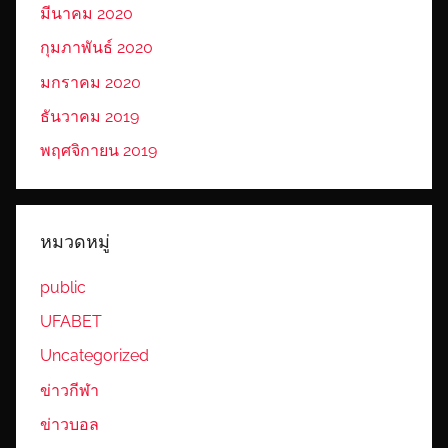
มีนาคม 2020
กุมภาพันธ์ 2020
มกราคม 2020
ธันวาคม 2019
พฤศจิกายน 2019
หมวดหมู่
public
UFABET
Uncategorized
ข่าวกีฬา
ข่าวบอล