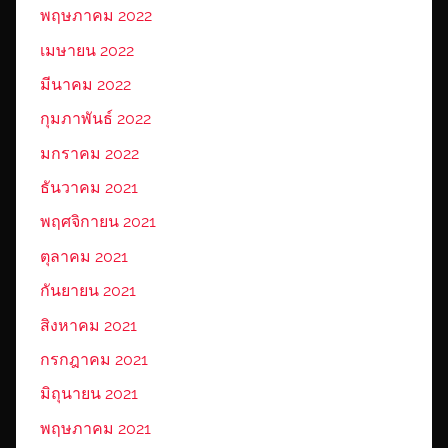
พฤษภาคม 2022
เมษายน 2022
มีนาคม 2022
กุมภาพันธ์ 2022
มกราคม 2022
ธันวาคม 2021
พฤศจิกายน 2021
ตุลาคม 2021
กันยายน 2021
สิงหาคม 2021
กรกฎาคม 2021
มิถุนายน 2021
พฤษภาคม 2021