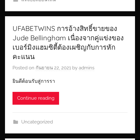
UFABETWINS การอ้างสิทธิ์ขายของ
Jude Bellingham เนื่องจากคู่แข่งของ
เบอร์มิงแฮมซิตี้ต้องเผชิญกับการหัก
คะแนน
Posted on
กันยายน 22, 2021
by
admins
ยินดีต้อนรับสู่การรา
Continue reading
Uncategorized