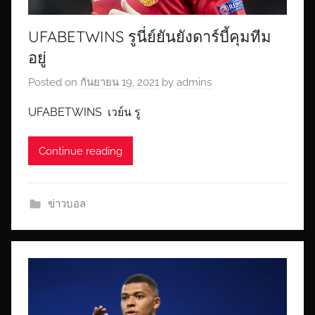
UFABETWINS รูนี่ย์ยันยังดาร์บี้คุมทีม
อยู่
Posted on
กันยายน 19, 2021
by
admins
UFABETWINS เวย์น รู
Continue reading
ข่าวบอล