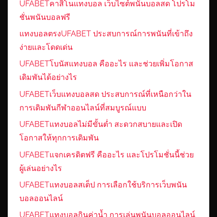
UFABETคาสิโนแทงบอล เว็บไซต์พนันบอลสด โปรโม
ชั่นพนันบอลฟรี
แทงบอลตรงUFABET ประสบการณ์การพนันที่เข้าถึง
ง่ายและโดดเด่น
UFABETโบนัสแทงบอล คืออะไร และช่วยเพิ่มโอกาส
เดิมพันได้อย่างไร
UFABETเว็บแทงบอลสด ประสบการณ์ที่เหนือกว่าใน
การเดิมพันกีฬาออนไลน์ที่สมบูรณ์แบบ
UFABETแทงบอลไม่มีขั้นต่ำ สะดวกสบายและเปิด
โอกาสให้ทุกการเดิมพัน
UFABETแจกเครดิตฟรี คืออะไร และโปรโมชั่นนี้ช่วย
ผู้เล่นอย่างไร
UFABETแทงบอลสเต็ป การเลือกใช้บริการเว็บพนัน
บอลออนไลน์
UFABETแทงบอลกินค่าน้ำ การเล่นพนันบอลออนไลน์