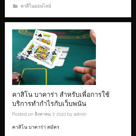
คาสิโนออนไลน์
คาสิโน บาคาร่า สำหรับเพื่อการใช้
บริการทำกำไรกับเว็บพนัน
Posted on
สิงหาคม 7, 2021
by
admin
คาสิโน บาคาร่า สมัคร