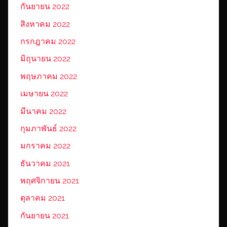
กันยายน 2022
สิงหาคม 2022
กรกฎาคม 2022
มิถุนายน 2022
พฤษภาคม 2022
เมษายน 2022
มีนาคม 2022
กุมภาพันธ์ 2022
มกราคม 2022
ธันวาคม 2021
พฤศจิกายน 2021
ตุลาคม 2021
กันยายน 2021