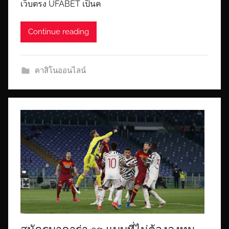
เว็บตรง UFABET เป็นค
Continue reading
คาสิโนออนไลน์