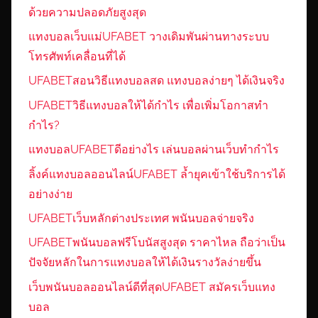
ด้วยความปลอดภัยสูงสุด
แทงบอลเว็บแม่UFABET วางเดิมพันผ่านทางระบบ
โทรศัพท์เคลื่อนที่ได้
UFABETสอนวิธีแทงบอลสด แทงบอลง่ายๆ ได้เงินจริง
UFABETวิธีแทงบอลให้ได้กำไร เพื่อเพิ่มโอกาสทำ
กำไร?
แทงบอลUFABETดีอย่างไร เล่นบอลผ่านเว็บทำกำไร
ลิ้งค์แทงบอลออนไลน์UFABET ล้ำยุคเข้าใช้บริการได้
อย่างง่าย
UFABETเว็บหลักต่างประเทศ พนันบอลจ่ายจริง
UFABETพนันบอลฟรีโบนัสสูงสุด ราคาไหล ถือว่าเป็น
ปัจจัยหลักในการแทงบอลให้ได้เงินรางวัลง่ายขึ้น
เว็บพนันบอลออนไลน์ดีที่สุดUFABET สมัครเว็บแทง
บอล