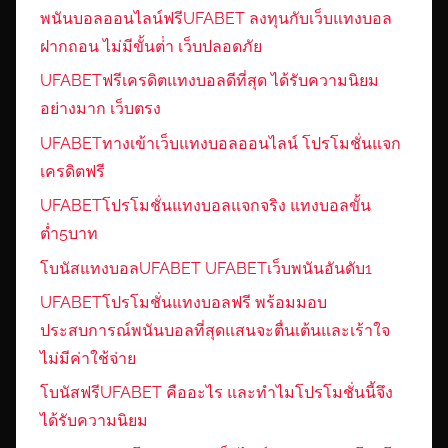
พนันบอลออนไลน์ฟรีUFABET ลงทุนกับเว็บแทงบอล
ฝากถอน ไม่มีขั้นต่ํา เว็บปลอดภัย
UFABETฟรีเครดิตแทงบอลดีที่สุด ได้รับความนิยม
อย่างมาก เว็บตรง
UFABETทางเข้าเว็บแทงบอลออนไลน์ โปรโมชั่นแจก
เครดิตฟรี
UFABETโปรโมชั่นแทงบอลแจกจริง แทงบอลขั้น
ต่ำ5บาท
โบนัสแทงบอลUFABET UFABETเว็บพนันอันดับ1
UFABETโปรโมชั่นแทงบอลฟรี พร้อมมอบ
ประสบการณ์พนันบอลที่สุดแสนจะตื่นเต้นและเร้าใจ
ไม่มีค่าใช้จ่าย
โบนัสฟรีUFABET คืออะไร และทำไมโปรโมชั่นนี้จึง
ได้รับความนิยม