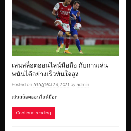
เล่นสล็อตออนไลน์มือถือ กับการเล่น
พนันได้อย่างเร็วทันใจสูง
Posted on
กรกฎาคม 28, 2021
by
admin
เล่นสล็อตออนไลน์มือถ
Continue reading