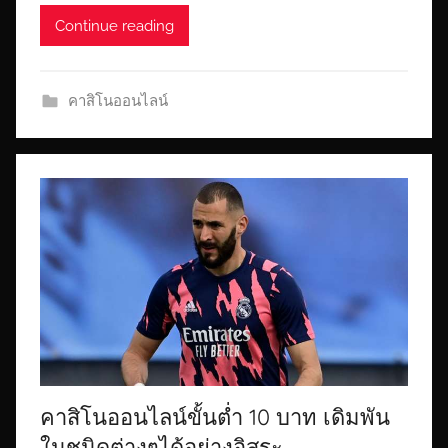
Continue reading
คาสิโนออนไลน์
คาสิโนออนไลน์ขั้นต่ำ 10 บาท เดิมพัน
ในชนิดต่างๆได้อย่างอิสระ