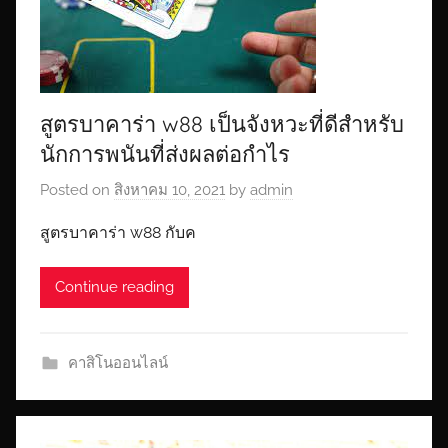
สูตรบาคาร่า w88 เป็นจังหวะที่ดีสำหรับ
นักการพนันที่ส่งผลต่อกำไร
Posted on
สิงหาคม 10, 2021
by
admin
สูตรบาคาร่า w88 กับค
Continue reading
คาสิโนออนไลน์