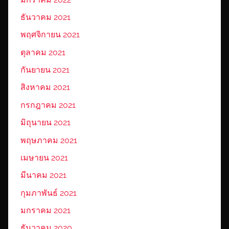
ธันวาคม 2021
พฤศจิกายน 2021
ตุลาคม 2021
กันยายน 2021
สิงหาคม 2021
กรกฎาคม 2021
มิถุนายน 2021
พฤษภาคม 2021
เมษายน 2021
มีนาคม 2021
กุมภาพันธ์ 2021
มกราคม 2021
ธันวาคม 2020