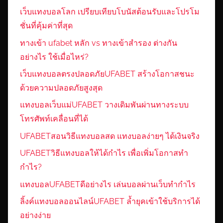
เว็บแทงบอลโลก เปรียบเทียบโบนัสต้อนรับและโปรโม
ชั่นที่คุ้มค่าที่สุด
ทางเข้า ufabet หลัก vs ทางเข้าสำรอง ต่างกัน
อย่างไร ใช้เมื่อไหร่?
เว็บแทงบอลตรงปลอดภัยUFABET สร้างโอกาสชนะ
ด้วยความปลอดภัยสูงสุด
แทงบอลเว็บแม่UFABET วางเดิมพันผ่านทางระบบ
โทรศัพท์เคลื่อนที่ได้
UFABETสอนวิธีแทงบอลสด แทงบอลง่ายๆ ได้เงินจริง
UFABETวิธีแทงบอลให้ได้กำไร เพื่อเพิ่มโอกาสทำ
กำไร?
แทงบอลUFABETดีอย่างไร เล่นบอลผ่านเว็บทำกำไร
ลิ้งค์แทงบอลออนไลน์UFABET ล้ำยุคเข้าใช้บริการได้
อย่างง่าย