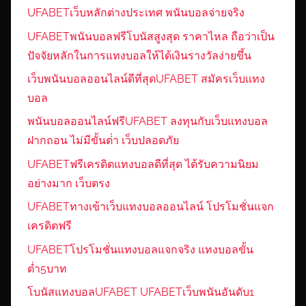
UFABETเว็บหลักต่างประเทศ พนันบอลจ่ายจริง
UFABETพนันบอลฟรีโบนัสสูงสุด ราคาไหล ถือว่าเป็น
ปัจจัยหลักในการแทงบอลให้ได้เงินรางวัลง่ายขึ้น
เว็บพนันบอลออนไลน์ดีที่สุดUFABET สมัครเว็บแทง
บอล
พนันบอลออนไลน์ฟรีUFABET ลงทุนกับเว็บแทงบอล
ฝากถอน ไม่มีขั้นต่ํา เว็บปลอดภัย
UFABETฟรีเครดิตแทงบอลดีที่สุด ได้รับความนิยม
อย่างมาก เว็บตรง
UFABETทางเข้าเว็บแทงบอลออนไลน์ โปรโมชั่นแจก
เครดิตฟรี
UFABETโปรโมชั่นแทงบอลแจกจริง แทงบอลขั้น
ต่ำ5บาท
โบนัสแทงบอลUFABET UFABETเว็บพนันอันดับ1