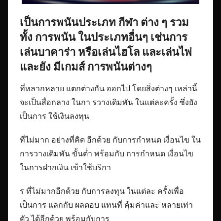
เป็นการพนันประเภท กีฬา ต่าง ๆ รวม
ทั้ง การพนัน ในประเภทอื่นๆ เช่นการ
เล่นบาคาร่า หรือเล่นไฮโล และเล่นไพ่
และยัง มีเกมส์ การพนันต่างๆ
ที่หลากหลาย แตกต่างกัน ออกไป โดยสิ่งต่างๆ เหล่านี้
จะเป็นสื่อกลาง ในกา รวางเดิมพัน ในแต่ละครั้ง ซึ่งยัง
เป็นการ ใช้เงินลงทุน
ที่ไม่มาก อย่างที่คิด อีกด้วย กับการกำหนด เงื่อนไข ใน
การวางเดิมพัน ขั้นต่ำ พร้อมกับ การกำหนด เงื่อนไข
ในการฝากเงิน เข้าใช้บริกา
ร ที่ไม่มากอีกด้วย กับการลงทุน ในแต่ละ ครั้งเพื่อ
เป็นการ แลกกับ ผลตอบ แทนที่ คุ้มค่าและ หลายเท่า
ตัว ได้อีกด้วย พร้อมกับการ