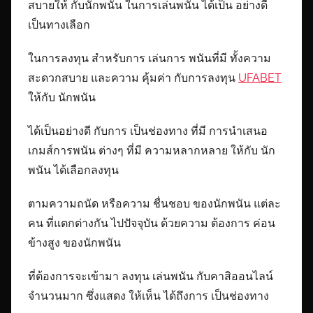
สบายให้ กับนักพนัน ในการเล่นพนัน ได้เป็น อย่างดี
เป็นทางเลือก
ในการลงทุน สำหรับการ เล่นการ พนันที่มี ทั้งความ
สะดวกสบาย และความ คุ้มค่า กับการลงทุน
UFABET
ให้กับ นักพนัน
ได้เป็นอย่างดี กับการ เป็นช่องทาง ที่มี การนำเสนอ
เกมส์การพนัน ต่างๆ ที่มี ความหลากหลาย ให้กับ นัก
พนัน ได้เลือกลงทุน
ตามความถนัด หรือความ ชื่นชอบ ของนักพนัน แต่ละ
คน ที่แตกต่างกัน ไปปัจจุบัน ด้วยความ ต้องการ ค่อน
ข้างสูง ของนักพนัน
ที่ต้องการจะเข้ามา ลงทุน เล่นพนัน กับคาสิออนไลน์
จำนวนมาก ซึ่งแสดง ให้เห็น ได้ถึงการ เป็นช่องทาง