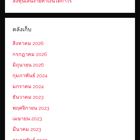
ลงทุนเล่นง่ายทำเงินได้กำไร
คลังเก็บ
สิงหาคม 2026
กรกฎาคม 2026
มิถุนายน 2026
กุมภาพันธ์ 2024
มกราคม 2024
ธันวาคม 2023
พฤศจิกายน 2023
เมษายน 2023
มีนาคม 2023