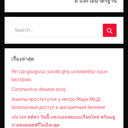
ดี และได้มาตรฐาน
Search
for:
Search
เรื่องล่าสุด
Pin Up güzgüsü: sürətli giriş və kəsintisiz oyun
təcrübəsi
Coronavirus disease 2019
Анкеты проституток у метро Марк МЦД:
безопасный доступ и дискретный биллинг
ufa bet สมัคร วันนี้ แทงบอลสดแบบเรียลไทม์ พร้อมดู
ถ่ายทอดสดฟรีไม่มีสะดุด