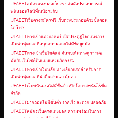
UFABETสมัครแทงบอลเว็บตรง สัมผัสประสบการณ์
พนันออนไลน์ที่เหนือระดับ
UFABETเว็บตรงสมัครฟรี เว็บตรงประกอบด้วยขั้นตอน
ใดบ้าง?
UFABETทางเข้าแทงบอลฟรี เปิดประตูสู่โลกแห่งการ
เดิมพันฟุตบอลที่สนุกสนานและไม่มีข้อผูกมัด
UFABETทางเข้าเว็บไซต์แม่ ค้นพบเส้นทางสู่การเดิม
พันกับเว็บไซต์ต้นแบบแห่งนวัตกรรม
UFABETทางเข้าเว็บหลัก ทางเลือกแรกสำหรับการ
เดิมพันฟุตบอลที่น่าตื่นเต้นและคุ้มค่า
UFABETเว็บพนันตรงไม่มีขั้นต่ำ เปิดโอกาสพนันไร้ขีด
จำกัด
UFABETฝากถอนไม่มีขั้นต่ำ รวดเร็ว สะดวก ปลอดภัย
UFABETสมัครเว็บตรงแทงบอล ความพร้อมในการ