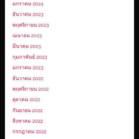
มกราคม 2024
ธันวาคม 2023
พฤศจิกายน 2023
เมษายน 2023
มีนาคม 2023
กุมภาพันธ์ 2023
มกราคม 2023
ธันวาคม 2022
พฤศจิกายน 2022
ตุลาคม 2022
กันยายน 2022
สิงหาคม 2022
กรกฎาคม 2022