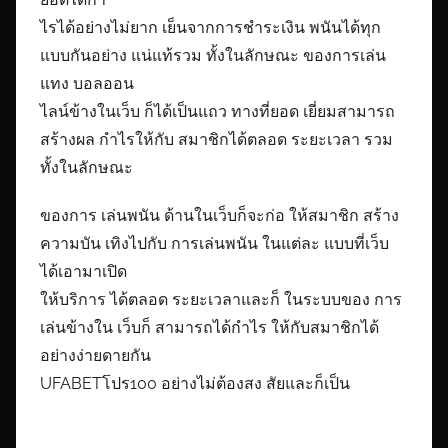
ไรได้อย่างไม่ยาก เย็นจากการชำระเงิน พนันได้ทุก
แบบกันอย่าง แน่แท้รวม ทั้งในลักษณะ ของการเล่น
แทง บอลออน
ไลน์ข้างในเว็บ ก็ได้เป็นแถว ทางที่ยอด เยี่ยมสามารถ
สร้างผล กำไรให้กับ สมาชิกได้ตลอด ระยะเวลา รวม
ทั้งในลักษณะ
ของการ เล่นพนัน ด้านในเว็บก็จะก่อ ให้สมาชิก สร้าง
ความบัน เทิงไปกับ การเล่นพนัน ในแต่ละ แบบที่เว็บ
ได้เอามาเปิด
ให้บริการ ได้ตลอด ระยะเวลาและก็ ในระบบของ การ
เล่นข้างใน เว็บก็ สามารถได้กำไร ให้กับสมาชิกได้
อย่างง่ายดายกัน
UFABETโปร100 อย่างไม่ต้องสง สัยและก็เป็น