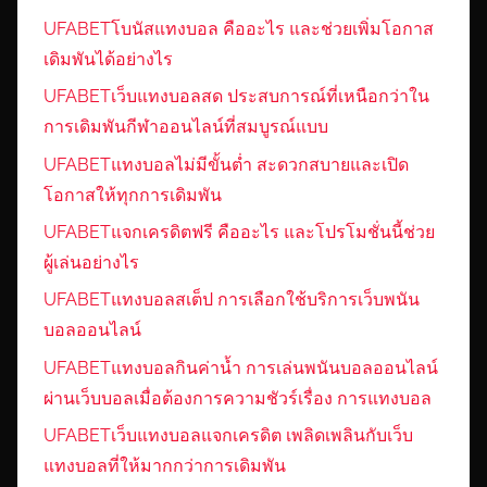
UFABETโบนัสแทงบอล คืออะไร และช่วยเพิ่มโอกาส
เดิมพันได้อย่างไร
UFABETเว็บแทงบอลสด ประสบการณ์ที่เหนือกว่าใน
การเดิมพันกีฬาออนไลน์ที่สมบูรณ์แบบ
UFABETแทงบอลไม่มีขั้นต่ำ สะดวกสบายและเปิด
โอกาสให้ทุกการเดิมพัน
UFABETแจกเครดิตฟรี คืออะไร และโปรโมชั่นนี้ช่วย
ผู้เล่นอย่างไร
UFABETแทงบอลสเต็ป การเลือกใช้บริการเว็บพนัน
บอลออนไลน์
UFABETแทงบอลกินค่าน้ำ การเล่นพนันบอลออนไลน์
ผ่านเว็บบอลเมื่อต้องการความชัวร์เรื่อง การแทงบอล
UFABETเว็บแทงบอลแจกเครดิต เพลิดเพลินกับเว็บ
แทงบอลที่ให้มากกว่าการเดิมพัน