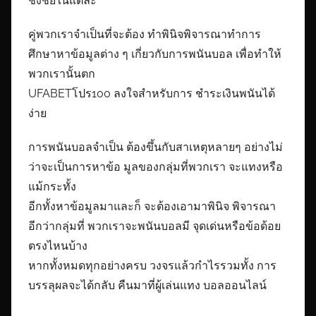
ชิงชัยในแต่ละ
คู่พวกเราจำเป็นที่จะต้อง ทำพินิจพิจารณาทำการ
ศึกษาหาข้อมูลต่าง ๆ เกี่ยวกับการพนันบอล เพื่อทำให้
พวกเรานั้นตก
UFABETโปร100 ลงใจสำหรับการ ชำระเงินพนันได้
ง่าย
การพนันบอลจำเป็น ต้องขึ้นกับสาเหตุหลายๆ อย่างไม่
ว่าจะเป็นการหาข้อ มูลของกลุ่มที่พวกเรา จะแทงหรือ
แม้กระทั้ง
อีกทั้งหาข้อมูลมาและก็ จะต้องเอามาพินิจ พิจารณา
อีกว่ากลุ่มที่ พวกเราจะพนันบอลมี จุดเด่นหรือข้อด้อย
ตรงไหนบ้าง
หากทั้งหมดทุกอย่างครบ วงจรแล้วกำไรรวมทั้ง การ
บรรลุผลจะได้กลับ คืนมาที่ผู้เล่นแทง บอลออนไลน์