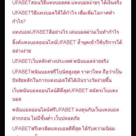
UFABETสอนวิธีแทงบอลสด แทงบอลง่ายๆ ได้เงินจริง
UFABETวิธีแทงบอลให้ได้กำไร เพื่อเพิ่มโอกาสทำ
กำไร?
แทงบอลUFABETดีอย่างไร เล่นบอลผ่านเว็บทำกำไร
ลิ้งค์แทงบอลออนไลน์UFABET ล้ำยุคเข้าใช้บริการได้
อย่างง่าย
UFABETเว็บหลักต่างประเทศ พนันบอลจ่ายจริง
UFABETพนันบอลฟรีโบนัสสูงสุด ราคาไหล ถือว่าเป็น
ปัจจัยหลักในการแทงบอลให้ได้เงินรางวัลง่ายขึ้น
เว็บพนันบอลออนไลน์ดีที่สุดUFABET สมัครเว็บแทง
บอล
พนันบอลออนไลน์ฟรีUFABET ลงทุนกับเว็บแทงบอล
ฝากถอน ไม่มีขั้นต่ํา เว็บปลอดภัย
UFABETฟรีเครดิตแทงบอลดีที่สุด ได้รับความนิยม