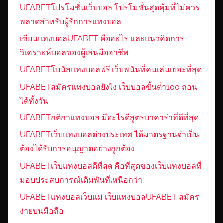
UFABETโปรโมชั่นเว็บบอล โปรโมชั่นสุดคุ้มที่ไม่ควร
พลาดสำหรับผู้รักการแทงบอล
เซียนแทงบอลUFABET คืออะไร และแนวคิดการ
วิเคราะห์บอลของผู้เล่นมืออาชีพ
UFABETโบนัสแทงบอลฟรี เว็บพนันที่คนเล่นเยอะที่สุด
UFABETสมัครแทงบอลยังไง เว็บบอลขั้นต่ํา100 ถอน
ได้ทั้งวัน
UFABETกติกาแทงบอล มีอะไรดีสูตรบาคาร่าที่ดีที่สุด
UFABETเว็บแทงบอลต่างประเทศ ได้มาตรฐานจำเป็น
ต้องได้รับการอนุญาตอย่างถูกต้อง
UFABETเว็บแทงบอลดีที่สุด คือที่สุดของเว็บแทงบอลที่
มอบประสบการณ์เดิมพันที่เหนือกว่า
UFABETแทงบอลเว็บแม่ เว็บแทงบอลUFABET สมัคร
ง่ายบนมือถือ