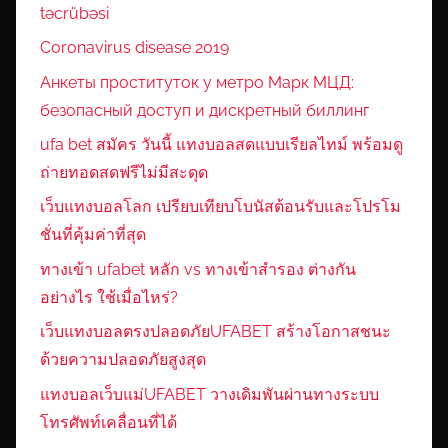
təcrübəsi
Coronavirus disease 2019
Анкеты проституток у метро Марк МЦД:
безопасный доступ и дискретный биллинг
ufa bet สมัคร วันนี้ แทงบอลสดแบบเรียลไทม์ พร้อมดู
ถ่ายทอดสดฟรีไม่มีสะดุด
เว็บแทงบอลโลก เปรียบเทียบโบนัสต้อนรับและโปรโม
ชั่นที่คุ้มค่าที่สุด
ทางเข้า ufabet หลัก vs ทางเข้าสำรอง ต่างกัน
อย่างไร ใช้เมื่อไหร่?
เว็บแทงบอลตรงปลอดภัยUFABET สร้างโอกาสชนะ
ด้วยความปลอดภัยสูงสุด
แทงบอลเว็บแม่UFABET วางเดิมพันผ่านทางระบบ
โทรศัพท์เคลื่อนที่ได้