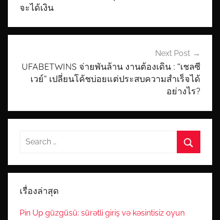
เรื่อง
จะได้เงิน
Next Post
UFABETWINS จ่ายพันล้าน งานต้องเดิน : “เชลซี
เวย์” เปลี่ยนโค้ชบ่อยแต่ประสบความสำเร็จได้
อย่างไร?
Search
for:
Search
เรื่องล่าสุด
Pin Up güzgüsü: sürətli giriş və kəsintisiz oyun