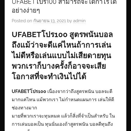
UFABETโปร100 สามารถจะได้กำไรได้
อย่างง่ายๆ
Posted on
กันยายน 13, 2021
by
admin
UFABETโปร100 สูตรพนันบอล
ถึงแม้ว่าจะดีแค่ไหนถ้าการเล่น
ไม่ดีหรือเล่นแบบไม่เสียดายทุน
พวกเราก็บางครั้งก็อาจจะเสีย
โอกาสที่จะทำเงินไปได้
UFABETโปร100
เนื่องจากว่าถึงสูตรพนัน บอลจะดี
มากแค่ไหน แม้พวกเรา ไม่กำหนดแผนการ เล่นให้ดี
ช่องทางมาก
มายที่พวกเราจะทุนหมด แล้วก็สิ่งที่จำเป็นสำหรับ ใน
การเล่นบอลเป็น ทุนนั่นเองถ้าสูตรพนัน บอลดีทุนถึง