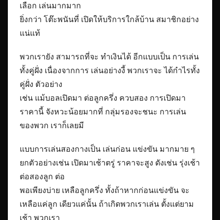
เลือก เล่นมากมาก
ยิ่งกว่า โต๊ะพนันที่ เปิดให้บริการใกล้บ้าน สมาชิกอย่าง
แน่แท้
พวกเรายัง สามารถที่จะ ทำเงินได้ อีกแบบเป็น การเล่น
ทั้งคู่ฝั่ง เนื่องจากการ เล่นอย่างงี้ พวกเราจะ ได้กำไรทั้ง
คู่ฝั่ง ตัวอย่าง
เช่น แม้บอลเปิดมา ต่อลูกครึ่ง ควบสอง การเปิดมา
ราคานี้ จังหวะน้อยมากที่ กลุ่มรองจะชนะ การเล่น
ของพวก เราก็เลยมี
แบบการเล่นสองกางเป็น เล่นก่อน แข่งขัน มากมาย ๆ
ยกตัวอย่างเช่น เปิดมาเช้าตรู่ ราคาจะสูง ดังเช่น รุ่งเช้า
ต่อสองลูก ต่อ
พอเพียงบ่าย เหลือลูกครึ่ง ทั้งถ้าหากก่อนแข่งขัน จะ
เหลือแค่ลูก เดียวแค่นั้น ถ้าเกิดพวกเราเล่น ตั้งแต่ยาม
เช้า พวกเรา