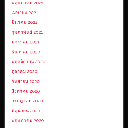
พฤษภาคม 2021
เมษายน 2021
มีนาคม 2021
กุมภาพันธ์ 2021
มกราคม 2021
ธันวาคม 2020
พฤศจิกายน 2020
ตุลาคม 2020
กันยายน 2020
สิงหาคม 2020
กรกฎาคม 2020
มิถุนายน 2020
พฤษภาคม 2020