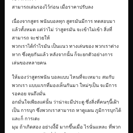
สามารถเล่นรองไว้ก่อน เมื่อราคาปรับลง
เนื่องจากสูตร พนันบอลทุก สูตรมันมีการ ทดสอบมา
แล้วทั้งหมด แต่ว่าไม่ ว่าสูตรมัน จะเข้าไม่เข้า สิ่งที่
สามารถ จะช่วยให้
พวกเราได้กำไรมัน เป็นแนว ทางเล่นของ พวกเราต่าง
หาก ซึ่งคุยกันแล้ว หลังจากนั้น ก็จะยกตัวอย่างการ
เล่นของหลายคน
ให้มองว่าสูตรพนัน บอลแบบ ไหนที่จะเหมาะ สมกับ
พวกเรา แบบแรกที่มองเห็นกันมา ใหม่ๆเป็น จะมีการ
รอคอย จนถึงมั่น
อกมั่นใจเพียงแค่นั้น ว่าน่าจะมีประตู ซึ่งสิ่งที่คนๆนี้เฝ้า
เป็น การบุก ซึ่งพวกเราสามารถ หาดูแผน ภูมิการบุกได้
และก็ การเตะ
มุม ถ้าเกิดสอง อย่างงี้มี มากขึ้นเมื่อ ไรนั่นแหละ ที่พวก