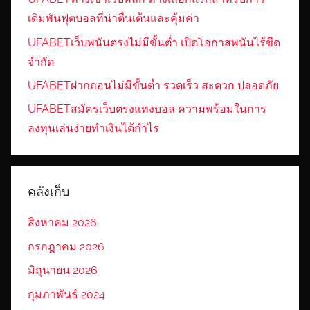
เดิมพันฟุตบอลที่น่าตื่นเต้นและคุ้มค่า
UFABETเว็บพนันตรงไม่มีขั้นต่ำ เปิดโอกาสพนันไร้ขีด
จำกัด
UFABETฝากถอนไม่มีขั้นต่ำ รวดเร็ว สะดวก ปลอดภัย
UFABETสมัครเว็บตรงแทงบอล ความพร้อมในการ
ลงทุนเล่นง่ายทำเงินได้กำไร
คลังเก็บ
สิงหาคม 2026
กรกฎาคม 2026
มิถุนายน 2026
กุมภาพันธ์ 2024