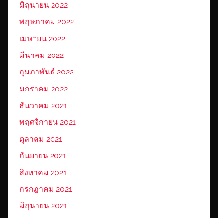
มิถุนายน 2022
พฤษภาคม 2022
เมษายน 2022
มีนาคม 2022
กุมภาพันธ์ 2022
มกราคม 2022
ธันวาคม 2021
พฤศจิกายน 2021
ตุลาคม 2021
กันยายน 2021
สิงหาคม 2021
กรกฎาคม 2021
มิถุนายน 2021